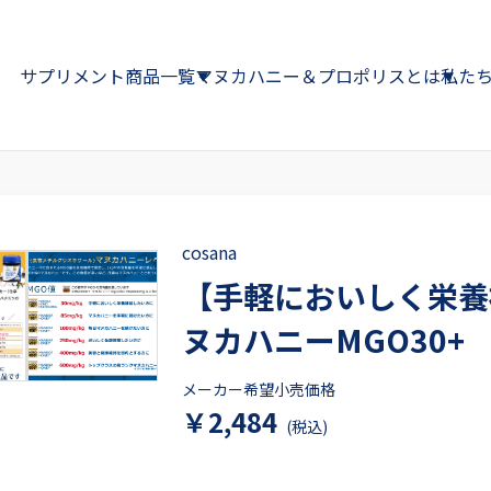
サプリメント
商品一覧
マヌカハニー＆プロポリスとは
私た
cosana
【手軽においしく栄養
ヌカハニーMGO30+ 
メーカー希望小売価格
￥2,484
(税込)