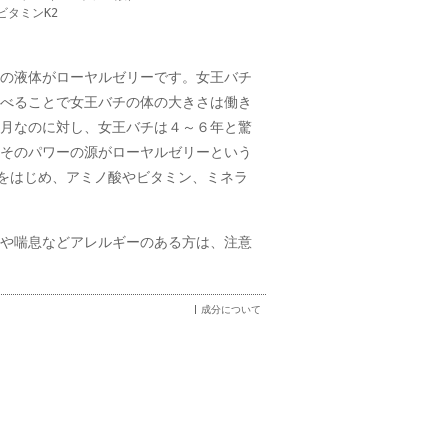
ビタミンK2
の液体がローヤルゼリーです。女王バチ
べることで女王バチの体の大きさは働き
月なのに対し、女王バチは４～６年と驚
そのパワーの源がローヤルゼリーという
分をはじめ、アミノ酸やビタミン、ミネラ
や喘息などアレルギーのある方は、注意
成分について