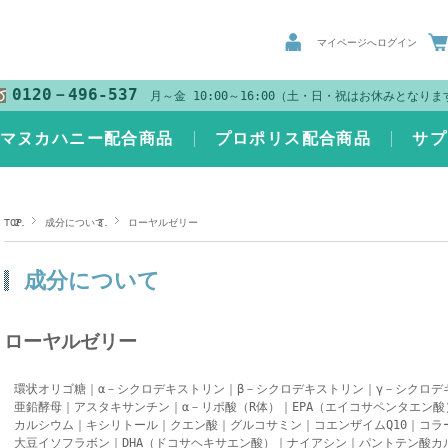
マイページへログイン
0120－496-537
月～金 10:00～16:00（土・日・祝はお休みとなりま
Oマヌカハニー配合商品
プロポリス配合商品
サプ
TOP
成分について
ローヤルゼリー
成分について
ローヤルゼリー
環状オリゴ糖
｜
α－シクロデキストリン
｜
β－シクロデキストリン
｜
γ－シクロデ
亜鉛酵母
｜
アスタキサンチン
｜
α－リポ酸（R体）
｜
EPA（エイコサペンタエン酸
カルシウム
｜
キシリトール
｜
クエン酸
｜
グルコサミン
｜
コエンザイムQ10
｜
コラ
大豆イソフラボン
｜
DHA（ドコサヘキサエン酸）
｜
ナイアシン
｜
パントテン酸カ