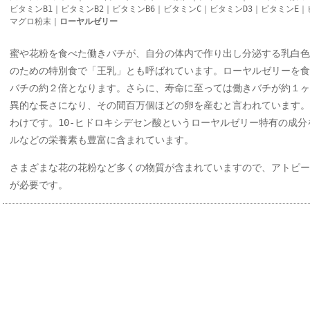
ビタミンB1
｜
ビタミンB2
｜
ビタミンB6
｜
ビタミンC
｜
ビタミンD3
｜
ビタミンE
｜
マグロ粉末
｜
ローヤルゼリー
蜜や花粉を食べた働きバチが、自分の体内で作り出し分泌する乳白色
のための特別食で「王乳」とも呼ばれています。ローヤルゼリーを食
バチの約２倍となります。さらに、寿命に至っては働きバチが約１ヶ
異的な長さになり、その間百万個ほどの卵を産むと言われています。
わけです。10-ヒドロキシデセン酸というローヤルゼリー特有の成
ルなどの栄養素も豊富に含まれています。
さまざまな花の花粉など多くの物質が含まれていますので、アトピー
が必要です。