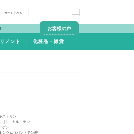
カートをみる
お客様の声
す）
リメント
化粧品・雑貨
キストリン
）
｜
L－カルニチン
ーゲン
ルシウム（パントテン酸）